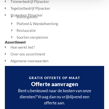
Timmerbedrijf Pijnacker
Tegelzetbedrijf Pijnacker
Stukadoor Pijnacker
Buitengevels
Plafond & Wandafwerking
Restauratie
Soorten sierpleister
Assortiment
Hoe werkt het?
Over ons assortiment
Algemene voorwaarden
GRATIS OFFERTE OP MAAT
Offerte aanvragen
Bent u benieuwd naar de kosten van onze
diensten? Vraag dan nu vrijblijvend een
offerte aan.