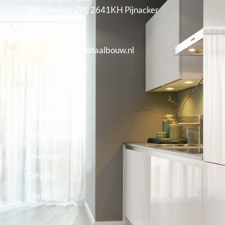
Boezemweg 2W, 2641KH Pijnacker
015 20 61 143
info@harteveldtotaalbouw.nl
Links
Keukens
Sanitair
Verbouwingen
Over ons
Offerte
Sitemap