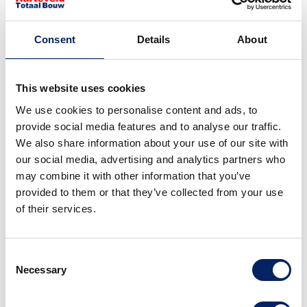
badkamer eruit verwijderen en de nieuwe onderdelen
voor u terugplaatsen.
Volledige badkamer renovatie in
Consent
Details
About
Pijnacker
This website uses cookies
We use cookies to personalise content and ads, to
Bij een volledige renovatie van uw badkamer komt
provide social media features and to analyse our traffic.
behoorlijk wat kijken. Niet alleen moet ieder hoekje en
We also share information about your use of our site with
gaatje gestript worden, maar soms moeten er ook
our social media, advertising and analytics partners who
nieuwe leidingen gelegd worden. Al weten wij als geen
may combine it with other information that you’ve
ander dat dit maar een kleine prijs is om te betalen. Wie
provided to them or that they’ve collected from your use
wilt er nou niet een droom badkamer bezitten zoals u
of their services.
die in luxe wellness resorts ziet. Om de werkzaamheden
zo soepel mogelijk te laten verlopen, kunt u Harteveld
Totaal Bouw inschakelen om het advies- en
Consent
Necessary
begeleidingstraject voor u te overzien.
Selection
Met een badkamer renovatie fleurt u uw hele huis op.