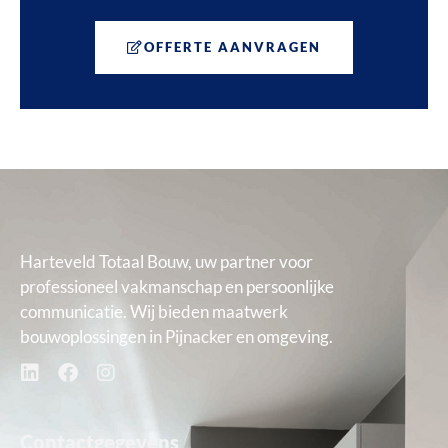
OFFERTE AANVRAGEN
Harteveld Totaal Bouw, uw partner voor
professioneel vakmanschap en persoonlijke
communicatie. Wij bieden maatwerk
bouwoplossingen in Pijnacker en omgeving.
Contactgegevens