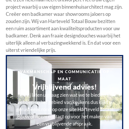
project waarbij u uw eigen binnenhuisarchitect mag zijn.
Creëer een badkamer waar showrooms jaloers op
zouden zijn. Wij van Harteveld Totaal Bouw bezitten
een ruim assortiment aan kwaliteitsproducten voor uw
badkamer. Denk aan fraaie designdouches waarbij het
uiterlijk alleen al verbazingwekkend is. En dat voor een
uiterst vriendelijke prijs.
VAKMANSCHAP EN COMMUNICATIE OP
MAAT
Vrijblijvend advies!
Wij laten u graag zien wat we te bieden
hebben op het gebied van keukens dus kijkt u
gerust eens rond op onze site Harteveld Totaal
Bouw of neem contact op voor het maken van
een vrijblijvende afspraak.